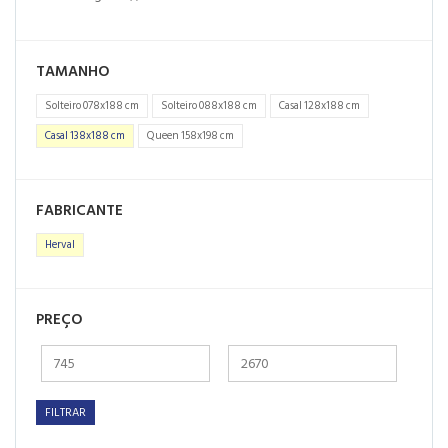
TAMANHO
Solteiro 078x188 cm
Solteiro 088x188 cm
Casal 128x188 cm
Casal 138x188 cm
Queen 158x198 cm
FABRICANTE
Herval
PREÇO
FILTRAR