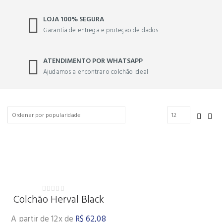
LOJA 100% SEGURA
Garantia de entrega e proteção de dados
ATENDIMENTO POR WHATSAPP
Ajudamos a encontrar o colchão ideal
Colchão Herval Black
0
out
of
A partir de 12x de
R$
62,08
5