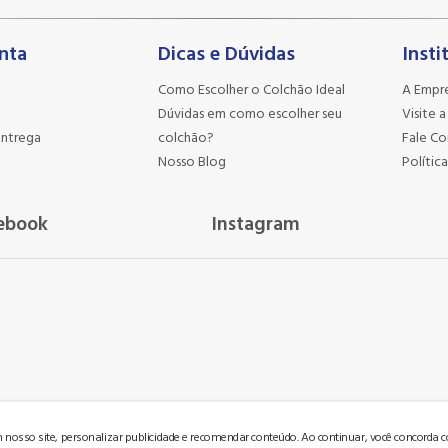
nta
Dicas e Dúvidas
Insti
Como Escolher o Colchão Ideal
A Empr
Dúvidas em como escolher seu
Visite a
Entrega
colchão?
Fale C
Nosso Blog
Política
ebook
Instagram
nosso site, personalizar publicidade e recomendar conteúdo. Ao continuar, você concorda
reli - Colchoes Center - CNPJ: 33.167.132/0001-61 | Av. Cel. Procópio Gomes 965, Bucarein - Joinvi