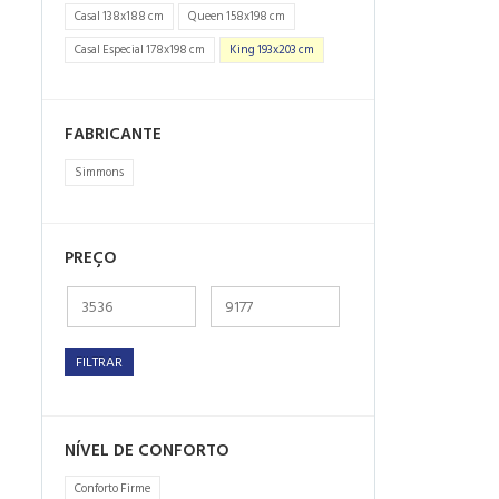
Casal 138x188 cm
Queen 158x198 cm
Casal Especial 178x198 cm
King 193x203 cm
FABRICANTE
Simmons
PREÇO
FILTRAR
NÍVEL DE CONFORTO
Conforto Firme