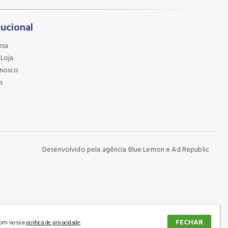
tucional
esa
 Loja
onosco
s
Desenvolvido pela agência
Blue Lemon
e
Ad Republic
FECHAR
 com nossa
política de privacidade
.
lle/SC | 89202300