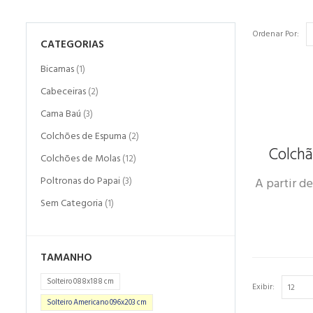
Ordenar Por:
CATEGORIAS
Bicamas
(1)
Cabeceiras
(2)
Cama Baú
(3)
Colchões de Espuma
(2)
Colch
Colchões de Molas
(12)
Poltronas do Papai
A partir d
(3)
Sem Categoria
(1)
TAMANHO
Solteiro 088x188 cm
Exibir:
Solteiro Americano 096x203 cm