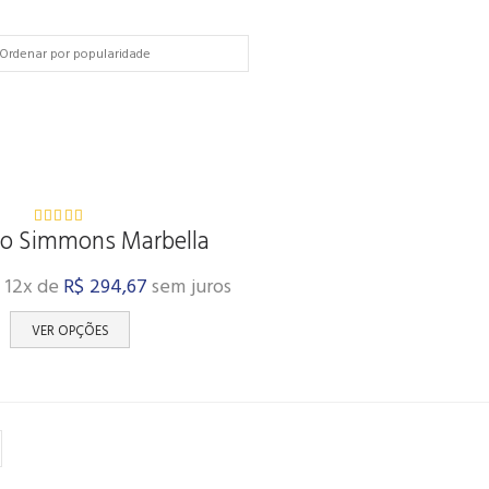
ão Simmons Marbella
5.00
out
of 5
e 12x de
R$
294,67
sem juros
VER OPÇÕES