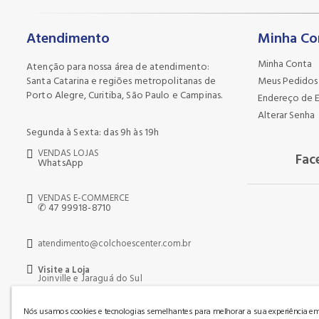
Atendimento
Minha Co
Minha Conta
Atenção para nossa área de atendimento:
Santa Catarina e regiões metropolitanas de
Meus Pedidos
Porto Alegre, Curitiba, São Paulo e Campinas.
Endereço de 
Alterar Senha
Segunda à Sexta: das 9h às 19h
VENDAS LOJAS
Fac
WhatsApp
VENDAS E-COMMERCE
✆ 47 99918-8710
atendimento@colchoescenter.com.br
Visite a Loja
Joinville e Jaraguá do Sul
Nós usamos cookies e tecnologias semelhantes para melhorar a sua experiência em 
Mais Colchoes Ei