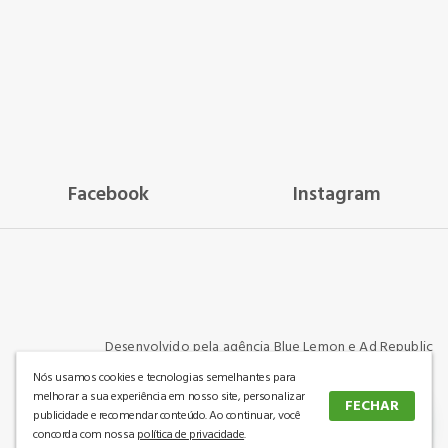
Facebook
Instagram
Desenvolvido pela agência
Blue Lemon
e
Ad Republic
Nós usamos cookies e tecnologias semelhantes para
melhorar a sua experiência em nosso site, personalizar
FECHAR
Mais Colchoes Eireli - Colchoes Center - CNPJ: 33.167.132/0001-61 | Av. Cel. Procópio Gomes
publicidade e recomendar conteúdo. Ao continuar, você
965, Bucarein - Joinville/SC | 89202300
concorda com nossa
política de privacidade
.