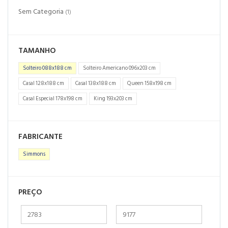
Sem Categoria
(1)
TAMANHO
Solteiro 088x188 cm
Solteiro Americano 096x203 cm
Casal 128x188 cm
Casal 138x188 cm
Queen 158x198 cm
Casal Especial 178x198 cm
King 193x203 cm
FABRICANTE
Simmons
PREÇO