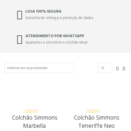
LOJA 100% SEGURA
Garantia de entrega e proteção de dados
ATENDIMENTO POR WHATSAPP
Ajudamos a encontrar o colchão ideal
Colchão Simmons
Colchão Simmons
5.00
out
5.00
out
of 5
of 5
Marbella
Teneriffe Neo