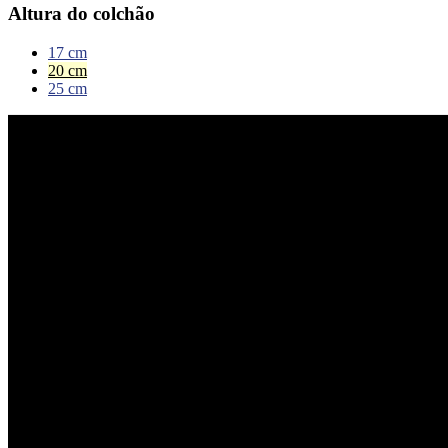
Altura do colchão
17 cm
20 cm
25 cm