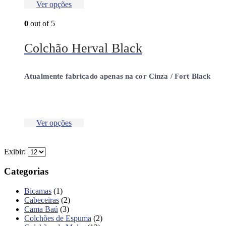
Ver opções
0
out of 5
Colchão Herval Black
Atualmente fabricado apenas na cor Cinza / Fort Black
Ver opções
Exibir:
Categorias
Bicamas
(1)
Cabeceiras
(2)
Cama Baú
(3)
Colchões de Espuma
(2)