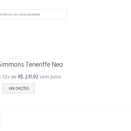
Simmons Teneriffe Neo
0
out
of
e 12x de
R$
231,92
sem juros
5
VER OPÇÕES