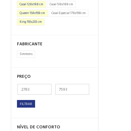
Casal 128x188 cm
Casal 138x188 cm
Queen 158x198 cm
Casal Especial 178x198 cm
King 193x203 cm
FABRICANTE
Simmons
PREÇO
FILTRAR
NÍVEL DE CONFORTO