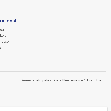
tucional
esa
 Loja
onosco
s
Desenvolvido pela agência
Blue Lemon
e
Ad Republic