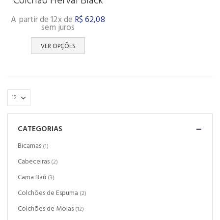
Colchão Herval Black
of 5
A partir de 12x de
R$
62,08
sem juros
VER OPÇÕES
CATEGORIAS
Bicamas
(1)
Cabeceiras
(2)
Cama Baú
(3)
Colchões de Espuma
(2)
Colchões de Molas
(12)