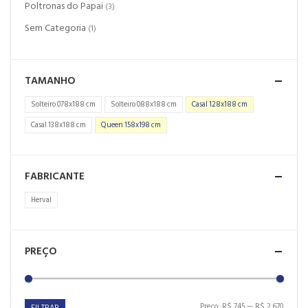
Poltronas do Papai
(3)
Sem Categoria
(1)
TAMANHO
Solteiro 078x188 cm
Solteiro 088x188 cm
Casal 128x188 cm
Casal 138x188 cm
Queen 158x198 cm
FABRICANTE
Herval
PREÇO
Preço:
R$ 745
—
R$ 2.670
FILTRAR