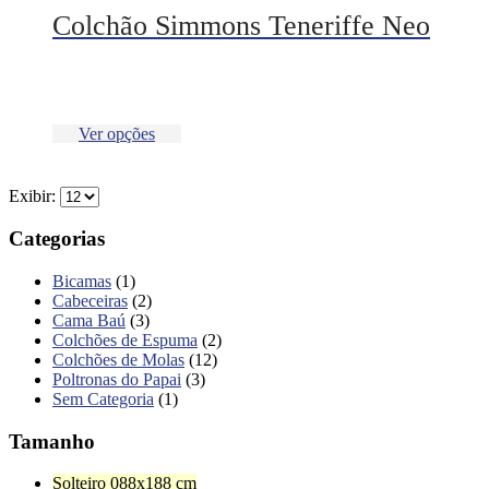
Colchão Simmons Teneriffe Neo
Ver opções
Exibir:
Categorias
Bicamas
(1)
Cabeceiras
(2)
Cama Baú
(3)
Colchões de Espuma
(2)
Colchões de Molas
(12)
Poltronas do Papai
(3)
Sem Categoria
(1)
Tamanho
Solteiro 088x188 cm