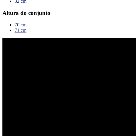
32 cm
Altura do conjunto
70 cm
71 cm