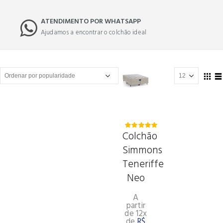
ATENDIMENTO POR WHATSAPP
Ajudamos a encontrar o colchão ideal
Colchão
5.00
out
of 5
Simmons
Teneriffe
Neo
A
partir
de 12x
de
R$