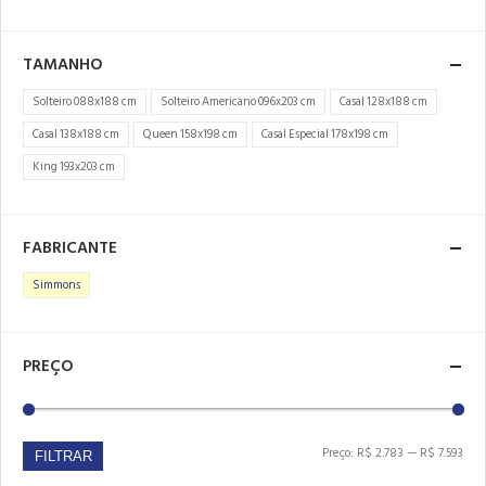
TAMANHO
Solteiro 088x188 cm
Solteiro Americano 096x203 cm
Casal 128x188 cm
Casal 138x188 cm
Queen 158x198 cm
Casal Especial 178x198 cm
King 193x203 cm
FABRICANTE
Simmons
PREÇO
Preço:
R$ 2.783
—
R$ 7.593
FILTRAR