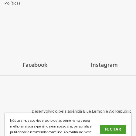
Políticas
Facebook
Instagram
Desenvolvido pela agência
Blue Lemon
e
Ad Republic
Nós usamos cookies e tecnologias semelhantes para
melhorar a sua experiência em nosso site, personalizar
FECHAR
Mais Colchoes Eireli - Colchoes Center - CNPJ: 33.167.132/0001-61 | Av. Cel. Procópio Gomes
publicidade e recomendar conteúdo. Ao continuar, você
965, Bucarein - Joinville/SC | 89202300