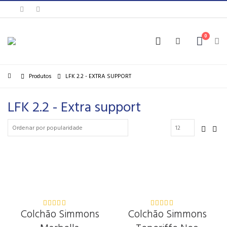
0
Produtos
LFK 2.2 - EXTRA SUPPORT
LFK 2.2 - Extra support
Colchão Simmons
Colchão Simmons
5.00
out
5.00
out
of 5
of 5