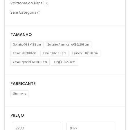
Poltronas do Papai
(3)
Sem Categoria
(1)
TAMANHO
Solteiro 088x188 cm
Solteiro Americano 096x203 cm
Casal 128x188 cm
Casal 138x188 cm
Queen 158x198 cm
Casal Especial 178x198 cm
King 193x203 cm
FABRICANTE
Simmons
PREÇO